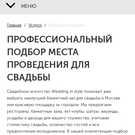
МЕНЮ
О НАС
Главная
/
Услуги
/
Выбор ресторана
НАШИ СВАДЬБЫ
ПРОФЕССИОНАЛЬНЫЙ
УСЛУГИ
ПОДБОР МЕСТА
ЦЕНЫ
ПРОВЕДЕНИЯ ДЛЯ
СПЕЦПРЕДЛОЖЕНИЯ
СВАДЬБЫ
ОТЗЫВЫ
Свадебное агентство Wedding in style поможет вам
выбрать наилучший банкетный зал для свадьбы в Москве
КОНТАКТЫ
или красивую площадку за городом. Мы предлагаем
рестораны, банкетные залы, яхт-клубы, шатры, веранды,
усадьбы и дворцы для вашего торжества, учитывая
ПОЛИТИКА
стилистику свадьбы, количество гостей и все
предпочтения молодоженов. В нашей компетенции подбор