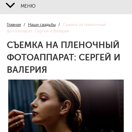
МЕНЮ
О НАС
Главная
/
Наши свадьбы
/
Съемка на пленочный
НАШИ СВАДЬБЫ
фотоаппарат: Сергей и Валерия
СЪЕМКА НА ПЛЕНОЧНЫЙ
УСЛУГИ
ФОТОАППАРАТ: СЕРГЕЙ И
ЦЕНЫ
ВАЛЕРИЯ
СПЕЦПРЕДЛОЖЕНИЯ
ОТЗЫВЫ
КОНТАКТЫ
ПОЛИТИКА